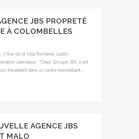
AGENCE JBS PROPRETÉ
E À COLOMBELLES
 7 Rue de la Villa Romaine, 14460
mération caennaise. "Chez Groupe JBS, il est
s travaillent dans un cadre bienveillant,...
UVELLE AGENCE JBS
NT MALO