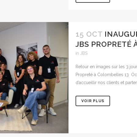
15 OCT
INAUGUR
JBS PROPRETÉ 
in
JBS
Retour en images sur les 3 jou
Propreté à Colombelles 13 Oct
d’accueillir nos clients et parten
VOIR PLUS