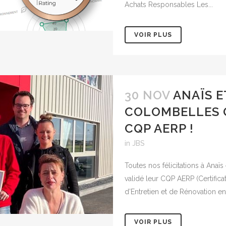
Achats Responsables Les...
VOIR PLUS
30 NOV
ANAÏS E
COLOMBELLES Q
CQP AERP !
in
JBS
Toutes nos félicitations à Anaï
validé leur CQP AERP (Certifica
d’Entretien et de Rénovation en 
VOIR PLUS