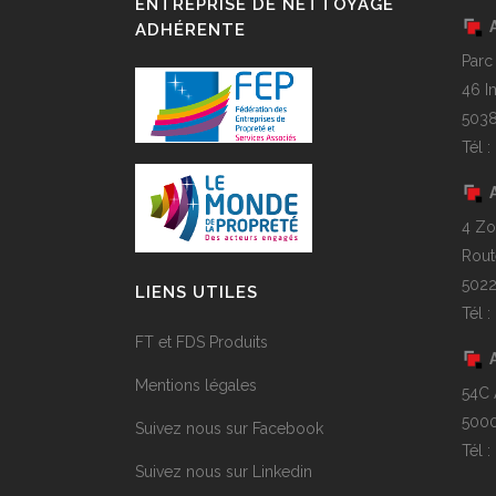
ENTREPRISE DE NETTOYAGE
ADHÉRENTE
Parc
46 I
5038
Tél 
4 Zo
Rout
5022
LIENS UTILES
Tél 
FT et FDS Produits
Mentions légales
54C 
5000
Suivez nous sur Facebook
Tél 
Suivez nous sur Linkedin