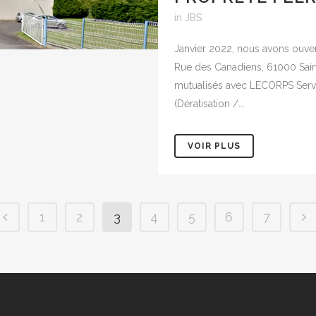
in
JBS
Janvier 2022, nous avons ouve
Rue des Canadiens, 61000 Sain
mutualisés avec LECORPS Servi
(Dératisation /...
VOIR PLUS
1
2
3
4
5
6
7