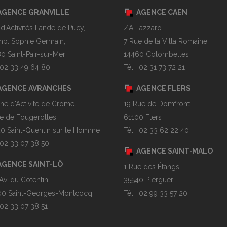
AGENCE GRANVILLE
AGENCE CAEN
 d'Activités Lande de Pucy,
ZA Lazzaro
mp. Sophie Germain,
7 Rue de la Villa Romaine
0 Saint-Pair-sur-Mer
14460 Colombelles
: 02 33 49 64 80
Tél : 02 31 73 72 21
AGENCE AVRANCHES
AGENCE FLERS
ne d'Activité de Cromel
19 Rue de Domfront
e de Fougerolles
61100 Flers
0 Saint-Quentin sur le Homme
Tél : 02 33 62 22 40
: 02 33 07 38 50
AGENCE SAINT-MALO
AGENCE SAINT-LÔ
1 Rue des Étangs
Av. du Cotentin
35540 Plerguer
0 Saint-Georges-Montcocq
Tél : 02 99 33 57 20
: 02 33 07 38 51