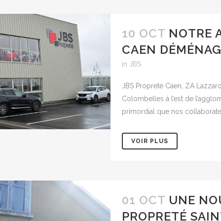
10 OCT
NOTRE 
CAEN DÉMÉNAG
in
JBS
JBS Propreté Caen, ZA Lazzaro,
Colombelles à l’est de l’agglo
primordial que nos collaborateur
VOIR PLUS
01 OCT
UNE NO
PROPRETÉ SAI