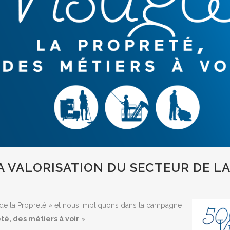
 VALORISATION DU SECTEUR DE L
de la Propreté » et nous impliquons dans la campagne
té, des métiers à voir
»