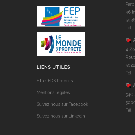
Parc
46 I
5038
Tél 
4 Zo
Rout
5022
LIENS UTILES
Tél 
FT et FDS Produits
Mentions légales
54C 
5000
Suivez nous sur Facebook
Tél 
Suivez nous sur Linkedin