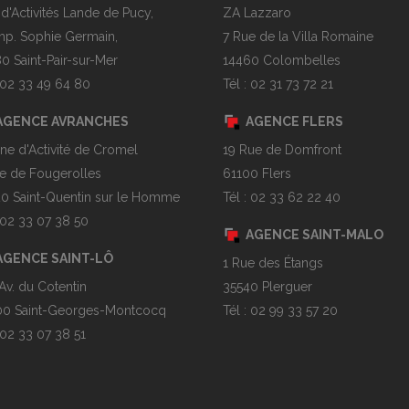
 d'Activités Lande de Pucy,
ZA Lazzaro
mp. Sophie Germain,
7 Rue de la Villa Romaine
0 Saint-Pair-sur-Mer
14460 Colombelles
: 02 33 49 64 80
Tél : 02 31 73 72 21
AGENCE AVRANCHES
AGENCE FLERS
ne d'Activité de Cromel
19 Rue de Domfront
e de Fougerolles
61100 Flers
0 Saint-Quentin sur le Homme
Tél : 02 33 62 22 40
: 02 33 07 38 50
AGENCE SAINT-MALO
AGENCE SAINT-LÔ
1 Rue des Étangs
Av. du Cotentin
35540 Plerguer
0 Saint-Georges-Montcocq
Tél : 02 99 33 57 20
: 02 33 07 38 51