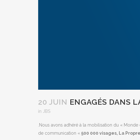
20 JUIN
ENGAGÉS DANS LA
in
JBS
.
Nous avons adhéré à la mobilisation du « Monde 
de communication «
500 000 visages, La Propre