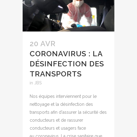
20 AVR
CORONAVIRUS : LA
DÉSINFECTION DES
TRANSPORTS
in
JBS
Nos équipes interviennent pour le
nettoyage et la désinfection des
transports afin d'assurer la sécurité des
conducteurs et de rassurer
conducteurs et usagers face
au coronavirus. La crise sanitaire que