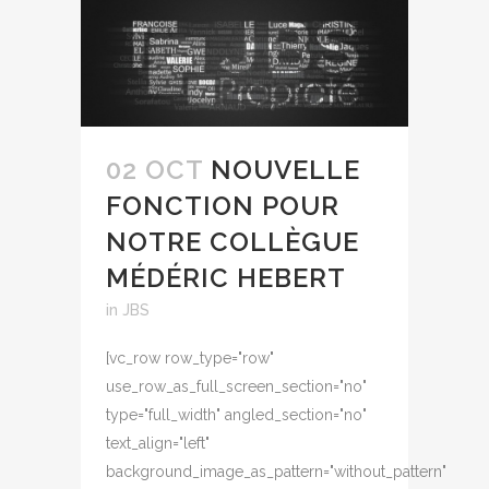
02 OCT
NOUVELLE
FONCTION POUR
NOTRE COLLÈGUE
MÉDÉRIC HEBERT
in
JBS
[vc_row row_type="row"
use_row_as_full_screen_section="no"
type="full_width" angled_section="no"
text_align="left"
background_image_as_pattern="without_pattern"