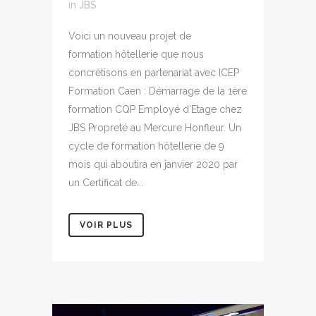
in
JBS
Voici un nouveau projet de
formation hôtellerie que nous
concrétisons en partenariat avec ICEP
Formation Caen : Démarrage de la 1ère
formation CQP Employé d’Etage chez
JBS Propreté au Mercure Honfleur. Un
cycle de formation hôtellerie de 9
mois qui aboutira en janvier 2020 par
un Certificat de...
VOIR PLUS