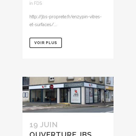
in
FDS
http://jbs-proprete.fr/enzypin-vitres-
et-surfaces/...
VOIR PLUS
19 JUIN
OUVERTURE JBS