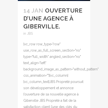
14 JAN
OUVERTURE
D’UNE AGENCE À
GIBERVILLE.
in
JBS
[vc_row row_type="row"
use_row_as_full_screen_section="no"
type="full_width" angled_section="no"
text_align="left"
background_image_as_pattern="without_pattern"
css_animation=""][vc_column]
[vc_column_text]JBS Propreté poursuit
son développement et annonce
l’ouverture de sa nouvelle agence à
Giberville JBS Propreté a fait de la
satisfaction client l’une des clés du