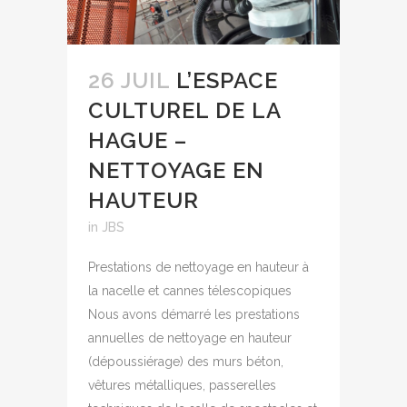
26 JUIL
L’ESPACE
CULTUREL DE LA
HAGUE –
NETTOYAGE EN
HAUTEUR
in
JBS
Prestations de nettoyage en hauteur à
la nacelle et cannes télescopiques
Nous avons démarré les prestations
annuelles de nettoyage en hauteur
(dépoussiérage) des murs béton,
vêtures métalliques, passerelles