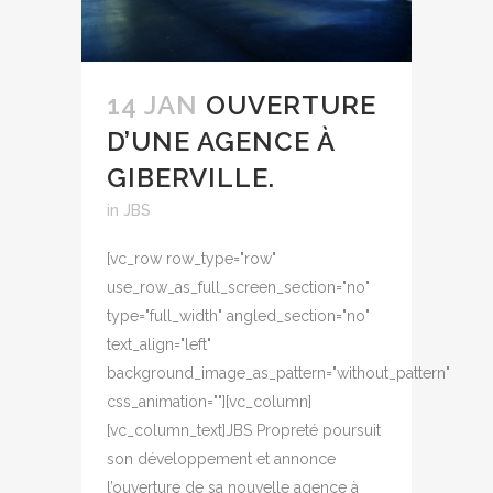
14 JAN
OUVERTURE
D’UNE AGENCE À
GIBERVILLE.
in
JBS
[vc_row row_type="row"
use_row_as_full_screen_section="no"
type="full_width" angled_section="no"
text_align="left"
background_image_as_pattern="without_pattern"
css_animation=""][vc_column]
[vc_column_text]JBS Propreté poursuit
son développement et annonce
l’ouverture de sa nouvelle agence à